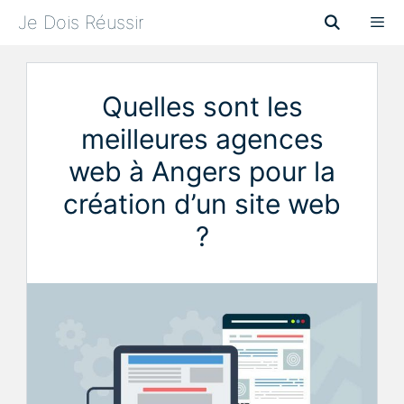
Aller
Je Dois Réussir
au
contenu
Menu
Quelles sont les
meilleures agences
web à Angers pour la
création d’un site web
?