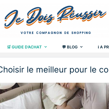
🛒 GUIDE D’ACHAT
💬 BLOG
ℹ A P
Choisir le meilleur pour le c