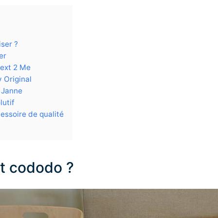
iser ?
er
Next 2 Me
 Original
o Janne
lutif
cessoire de qualité
it cododo ?