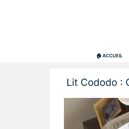
Aller
au
contenu
🏠 ACCUEIL
Lit Cododo : 