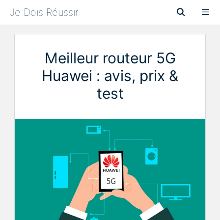
Aller
Je Dois Réussir
au
contenu
Menu
Meilleur routeur 5G
Huawei : avis, prix &
test