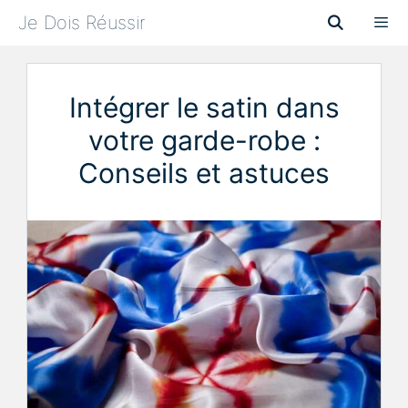
Aller
Je Dois Réussir
au
contenu
Menu
Intégrer le satin dans
votre garde-robe :
Conseils et astuces