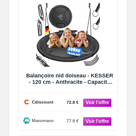
Balançoire nid doiseau - KESSER
- 120 cm - Anthracite - Capacité
300 kg - Intérieur et extéri
Cdiscount
72.8 €
Manomano
77.8 €