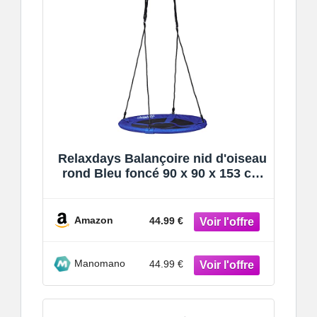
Relaxdays Balançoire nid d'oiseau
rond Bleu foncé 90 x 90 x 153 cm
10020820_651
Amazon
44.99 €
Manomano
44.99 €