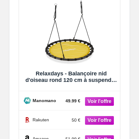
Relaxdays - Balançoire nid
d'oiseau rond 120 cm à suspendre
enfant adulte jardin extérieur 100
Manomano
49.99 €
Rakuten
50 €
Amazon
51.99 €