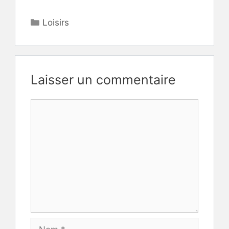
Catégories
Loisirs
Laisser un commentaire
Commentaire
Nom