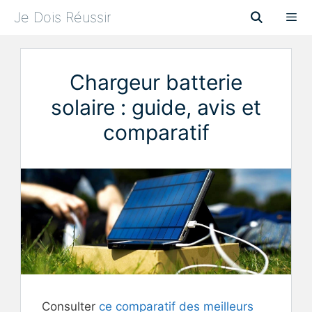
Aller
Je Dois Réussir
au
contenu
Menu
Chargeur batterie
solaire : guide, avis et
comparatif
Consulter
ce comparatif des meilleurs