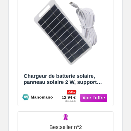
Chargeur de batterie solaire,
panneau solaire 2 W, support
stable USB 5 V, adaptateur solaire
-60%
p
Manomano
12.94 €
33.14 €
Bestseller n°2