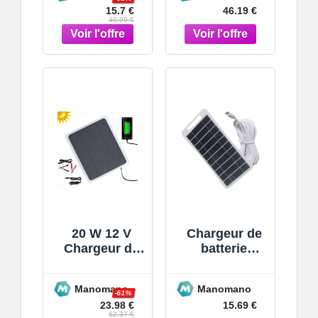
15.7 €
46.19 €
support
Solaire,
40.99 €
stable USB 5
Double Sortie
V, adaptateur
USB et Une
solaire p
Entrée,
Batterie Exte
20 W 12 V
Chargeur de
Chargeur de
batterie
batterie
solaire,
solaire de
panneau
Manomano
Manomano
voiture, pour
solaire 2 W,
-61%
23.98 €
15.69 €
chargeur de
support
62.37 €