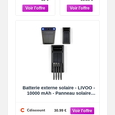
intégré
intégré
batterie
batterie
externe
externe
mobile à cha
mobile à cha
Batterie externe solaire - LIVOO -
10000 mAh - Panneau solaire
intégré - Entrée 5.5V/1.43W - 2
port
Cdiscount
30.99 €