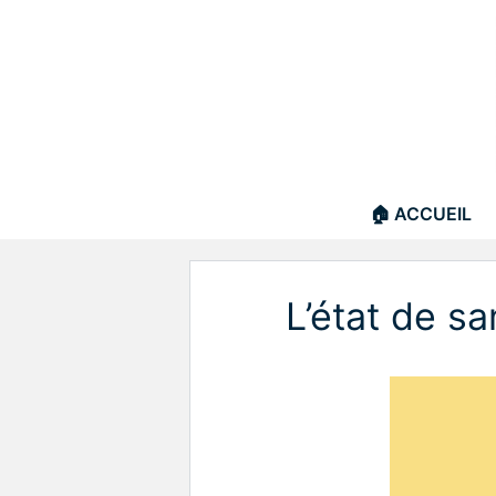
Aller
au
contenu
🏠 ACCUEIL
L’état de s