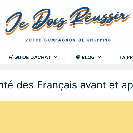
🛒 GUIDE D’ACHAT
💬 BLOG
ℹ A P
anté des Français avant et ap