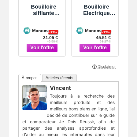
Bouilloire
Bouilloire
sifflante
Electrique
Théière en
1,7L, Théière
acier
Electrique,
Manomano
Manomano
inoxydable
Filtre
-33%
-33%
31.05 €
45.51 €
2,5 L Théière
Amovible,
46.58 €
68.27 €
sifflante
Indicateur de
Théière à
Niveau d'Eau,
poignée ergo
1850W,
À propos
Articles récents
Vincent
Toujours à la recherche des
meilleurs produits et des
meilleurs bons plans en ligne, j'ai
décidé de contribuer sur le guide
et comparateur Je Dois Réussir, afin de
partager des analyses approfondies et
d'aider au mieux les internautes dans leur