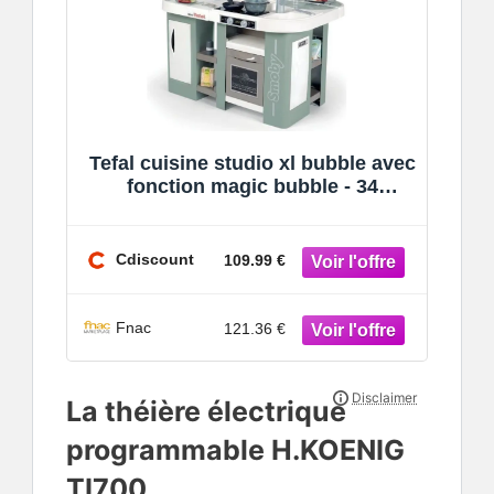
Tefal cuisine studio xl bubble avec
fonction magic bubble - 34
accessoires- dès 3 ans
Cdiscount
109.99 €
Fnac
121.36 €
La théière électrique
programmable H.KOENIG
TI700