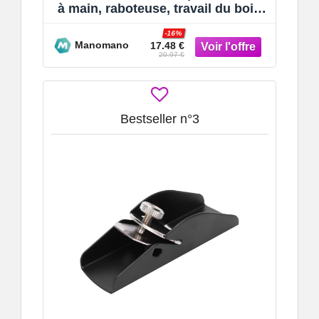
à main, raboteuse, travail du bois,
rabot manuel, outil de
-16%
Manomano
17.48 €
20.97 €
Bestseller n°3