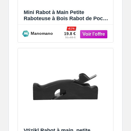
Mini Rabot à Main Petite
Raboteuse à Bois Rabot de Poche
Rabot à Main Réglable pour les
-61%
Projet
Manomano
19.8 €
51.48 €
Vtizikl Rabot à main, petite