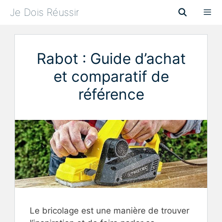
Aller
Je Dois Réussir
au
contenu
Menu
Rabot : Guide d’achat
et comparatif de
référence
Le bricolage est une manière de trouver