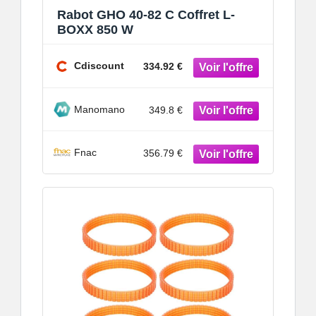
Rabot GHO 40-82 C Coffret L-
BOXX 850 W
Cdiscount
334.92 €
Manomano
349.8 €
Fnac
356.79 €