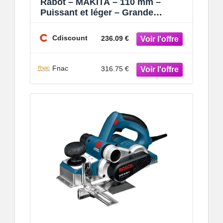
Rabot – MAKITA – 110 mm –
Puissant et léger – Grande
capacité – Passe maxi de 2 mm
Cdiscount
236.09 €
Fnac
316.75 €