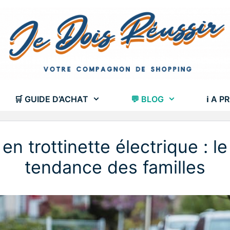
🛒 GUIDE D’ACHAT
💬 BLOG
ℹ A P
n trottinette électrique : le
tendance des familles