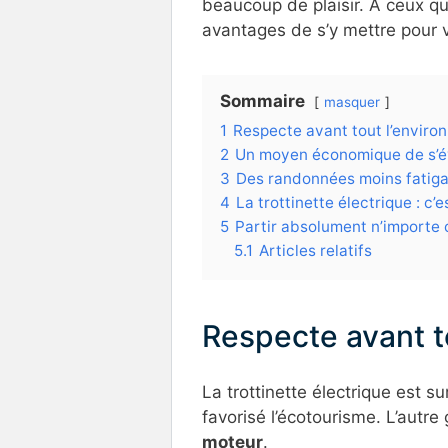
beaucoup de plaisir. A ceux qu
avantages de s’y mettre pour 
Sommaire
masquer
1
Respecte avant tout l’envir
2
Un moyen économique de s’
3
Des randonnées moins fatiga
4
La trottinette électrique : c’
5
Partir absolument n’importe 
5.1
Articles relatifs
Respecte avant t
La trottinette électrique est s
favorisé l’écotourisme. L’autr
moteur
.