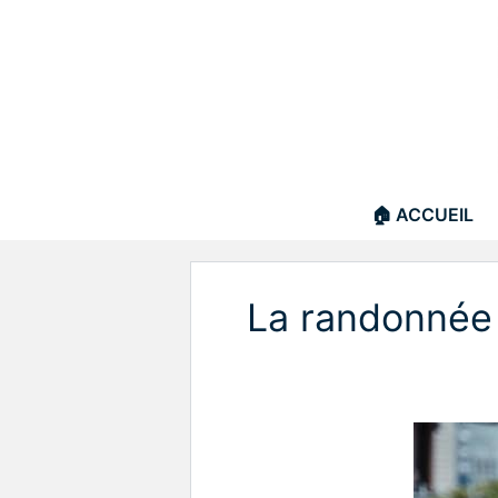
Aller
au
contenu
🏠 ACCUEIL
La randonnée e