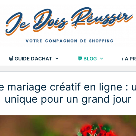
🛒 GUIDE D’ACHAT
💬 BLOG
ℹ A P
e mariage créatif en ligne : u
unique pour un grand jour