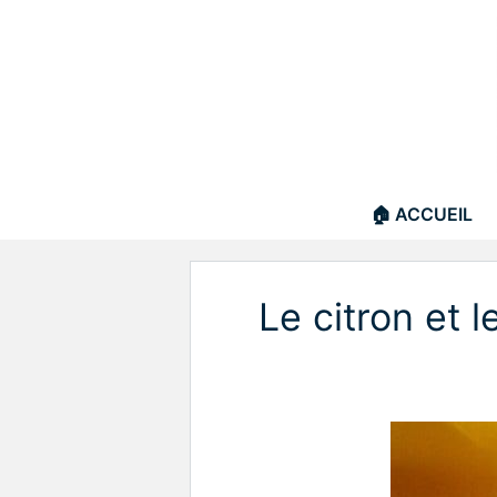
Aller
au
contenu
🏠 ACCUEIL
Le citron et l