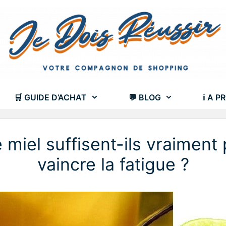
🛒 GUIDE D’ACHAT
💬 BLOG
ℹ A P
e miel suffisent-ils vraiment
vaincre la fatigue ?