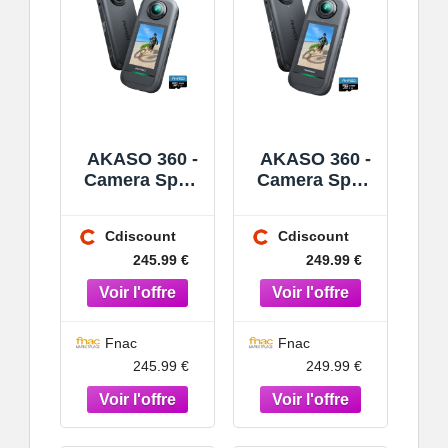
AKASO 360 -
AKASO 360 -
Camera Sport
Camera Sport
à 360° avec
à 360° avec
Carte
Carte
Cdiscount
Cdiscount
Mémoire 32
Mémoire 64
245.99 €
249.99 €
Go 5.7K 360
Go 5.7K 360
Vidéo
Vidéo
Capteurs
Capteurs
48MP 1/2 7
48MP 1/2 7
Fnac
Fnac
245.99 €
249.99 €