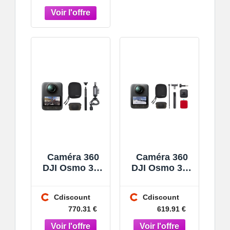
Caméra 360
Caméra 360
DJI Osmo 360
DJI Osmo 360
- Vidéo 8K
- Vidéo 8K
Ultra-Large
Imagerie 1
Cdiscount
Cdiscount
170° Étanche
Pouce Kit
770.31 €
619.91 €
Casque POV