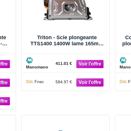
nte
Triton - Scie plongeante
Co
-
TTS1400 1400W lame 165mm
plo
e
60 dents
g
 B
411.01 €
Manomano
Mano
Fnac
F
584.97 €