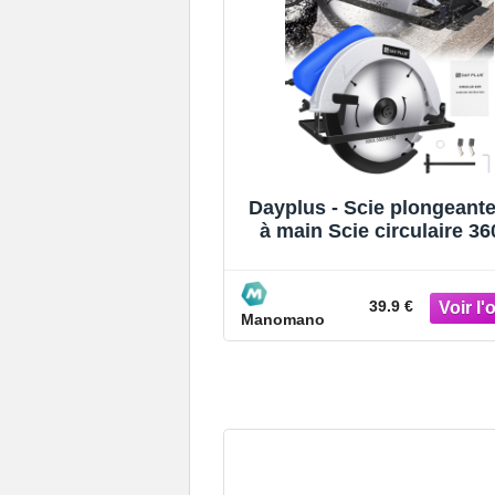
Dayplus - Scie plongeante
à main Scie circulaire 3
Scie plongeante avec rai
guidage
39.9 €
Manomano