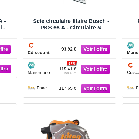
A -
Scie circulaire filaire Bosch -
 -
PKS 66 A - Circulaire &
te
Plongeante - Electrique - Bois -
30 mm
93.92 €
Cdiscount
Mano
-27%
115.41 €
Manomano
Cdisc
158.43 €
Fnac
F
117.65 €