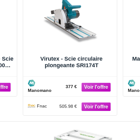
 Scie
Virutex - Scie circulaire
Ma
600W
plongeante SRI174T
l de
ci
377 €
Manomano
Mano
Fnac
505.98 €