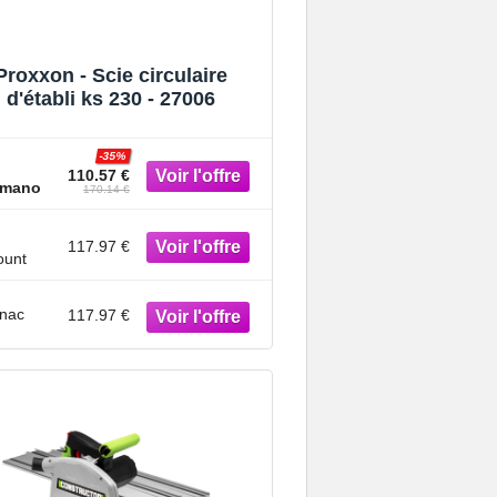
Proxxon - Scie circulaire
d'établi ks 230 - 27006
-35%
110.57 €
mano
170.14 €
117.97 €
ount
nac
117.97 €