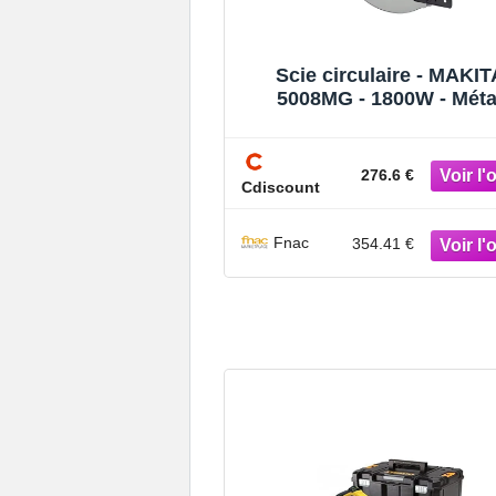
Scie circulaire - MAKIT
5008MG - 1800W - Métal
Circulaire & Plongean
276.6 €
Cdiscount
Fnac
354.41 €