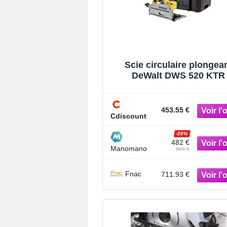
Scie circulaire plongea
DeWalt DWS 520 KTR 
Electrique - 65 mm d
profondeur de coupe -
453.55 €
Cdiscount
-39%
482 €
Manomano
800 €
Fnac
711.93 €