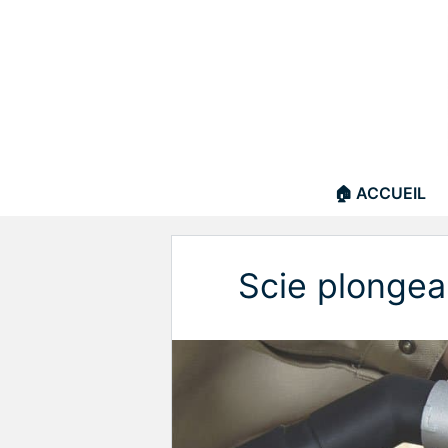
Aller
au
contenu
🏠 ACCUEIL
Scie plongea