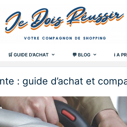
🛒 GUIDE D’ACHAT
💬 BLOG
ℹ A P
nte : guide d’achat et compa