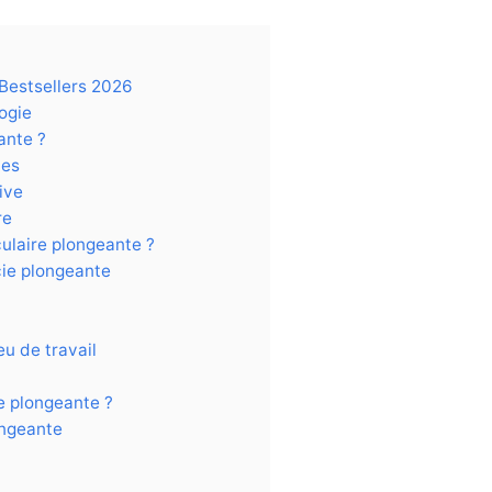
 Bestsellers 2026
logie
ante ?
tes
ive
re
culaire plongeante ?
cie plongeante
eu de travail
e plongeante ?
ongeante