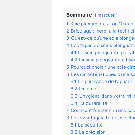
Sommaire
masquer
1
Scie plongeante : Top 10 des
2
Bricolage : merci à la techno
3
Qu’est-ce qu’une scie plonge
4
Les types de scies plongean
4.1
La scie plongeante portat
4.2
La scie plongeante à filiè
5
Pourquoi choisir une scie cir
6
Les caractéristiques d’une s
6.1
La puissance de l’appareil
6.2
La lame
6.3
L’hygiène dans votre mili
6.4
La durabilité
7
Comment fonctionne une sci
8
Les avantages d’une scie pl
8.1
La sécurité
8.2
La précision