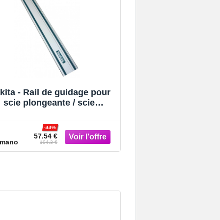
kita - Rail de guidage pour
scie plongeante / scie
rculaire 194368-5 - 140 cm
-44%
57.54 €
mano
104.3 €