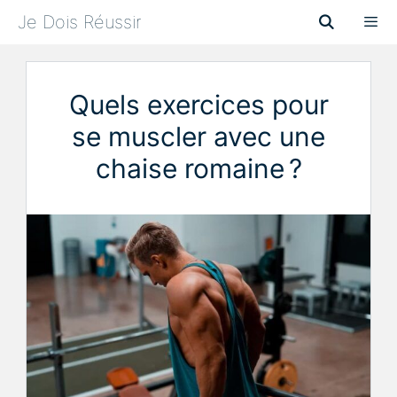
Aller
Je Dois Réussir
au
contenu
Menu
Quels exercices pour
se muscler avec une
chaise romaine ?