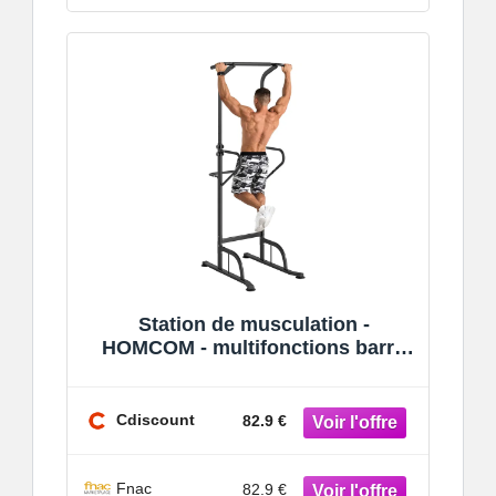
Station de musculation -
HOMCOM - multifonctions barre
de traction chaise romaine
hauteur réglable -
Cdiscount
82.9 €
Fnac
82.9 €