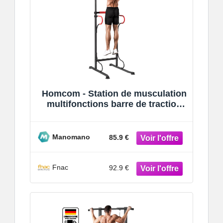
Homcom - Station de musculation
multifonctions barre de traction
chaise romaine hauteur réglable
aci
Manomano
85.9 €
Fnac
92.9 €